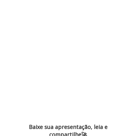
Baixe o material completo do Webinar:
A importância do controle
de umidade na
armazenagem de
sementes
Baixe sua apresentação, leia e
compartilhe🚀